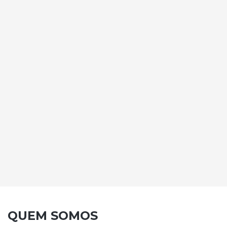
SAIBA MAIS
REMOÇÃO
INDUSTRIAL
SAIBA MAIS
QUEM SOMOS