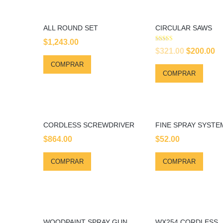
ALL ROUND SET
CIRCULAR SAWS
$
1,243.00
Avaliação
Original
Cu
$
321.00
$
200.00
4.00
de 5
price
pr
COMPRAR
COMPRAR
was:
is
$321.00.
$2
CORDLESS SCREWDRIVER
FINE SPRAY SYSTE
$
864.00
$
52.00
COMPRAR
COMPRAR
WOODPAINT SPRAY GUN
WX254 CORDLESS