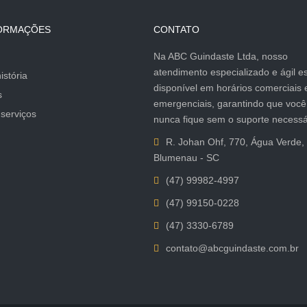
FORMAÇÕES
CONTATO
Na ABC Guindaste Ltda, nosso
atendimento especializado e ágil e
istória
disponível em horários comerciais 
s
emergenciais, garantindo que você
serviços
nunca fique sem o suporte necessá
R. Johan Ohf, 770, Água Verde,
Blumenau - SC
(47) 99982-4997
(47) 99150-0228
(47) 3330-6789
contato@abcguindaste.com.br