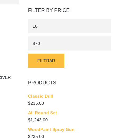
FILTER BY PRICE
Preço
mínimo
Preço
máximo
FILTRAR
IVER
PRODUCTS
Classic Drill
$
235.00
All Round Set
$
1,243.00
WoodPaint Spray Gun
$
235.00