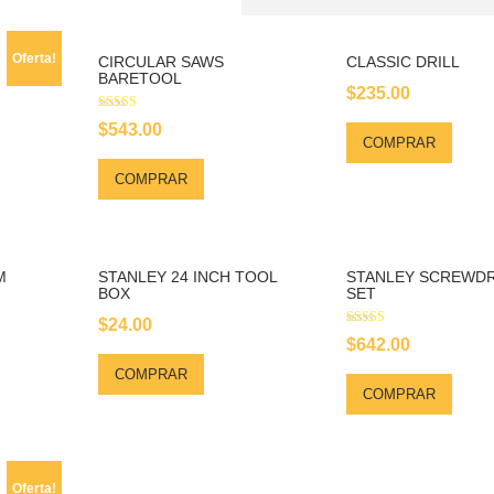
Oferta!
CIRCULAR SAWS
CLASSIC DRILL
BARETOOL
$
235.00
rrent
Avaliação
$
543.00
5.00
ice
COMPRAR
de 5
:
COMPRAR
00.00.
M
STANLEY 24 INCH TOOL
STANLEY SCREWDR
BOX
SET
$
24.00
Avaliação
$
642.00
3.00
de 5
COMPRAR
COMPRAR
Oferta!